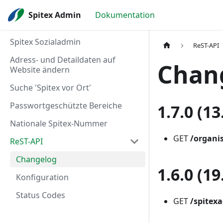
Spitex Admin
Dokumentation
Spitex Sozialadmin
ReST-API
Adress- und Detaildaten auf
Chan
Website ändern
Suche 'Spitex vor Ort'
Passwortgeschützte Bereiche
1.7.0 (13
Nationale Spitex-Nummer
GET
/organis
ReST-API
Changelog
1.6.0 (19
Konfiguration
Status Codes
GET
/spitexa