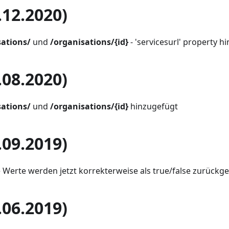
.12.2020)
sations/
und
/organisations/{id}
- 'servicesurl' property h
.08.2020)
sations/
und
/organisations/{id}
hinzugefügt
.09.2019)
he Werte werden jetzt korrekterweise als true/false zurück
.06.2019)